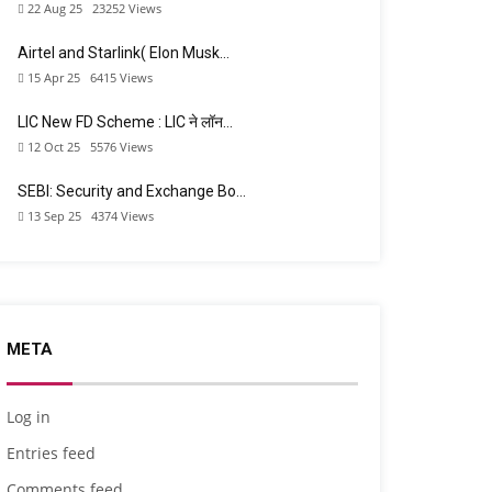
22 Aug 25
23252
Views
Airtel and Starlink( Elon Musk…
15 Apr 25
6415
Views
LIC New FD Scheme : LIC ने लॉन…
12 Oct 25
5576
Views
SEBI: Security and Exchange Bo…
13 Sep 25
4374
Views
META
Log in
Entries feed
Comments feed