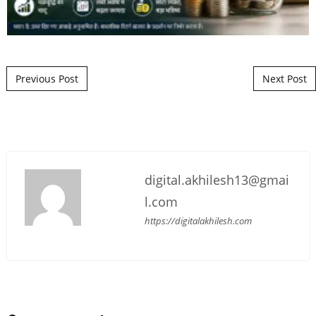
Post navigation
Previous Post
Next Post
digital.akhilesh13@gmai
l.com
https://digitalakhilesh.com