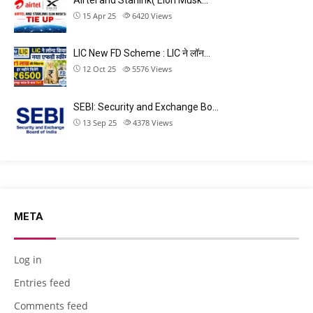
Airtel and Starlink( Elon Musk…
15 Apr 25
6420
Views
LIC New FD Scheme : LIC ने लॉन…
12 Oct 25
5576
Views
SEBI: Security and Exchange Bo…
13 Sep 25
4378
Views
META
Log in
Entries feed
Comments feed