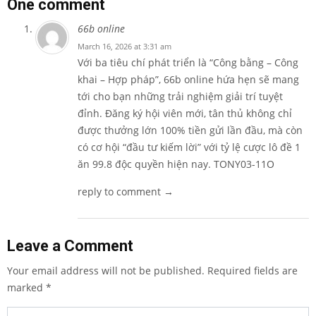
One comment
66b online
March 16, 2026 at 3:31 am
Với ba tiêu chí phát triển là “Công bằng – Công
khai – Hợp pháp”, 66b online hứa hẹn sẽ mang
tới cho bạn những trải nghiệm giải trí tuyệt
đỉnh. Đăng ký hội viên mới, tân thủ không chỉ
được thưởng lớn 100% tiền gửi lần đầu, mà còn
có cơ hội “đầu tư kiếm lời” với tỷ lệ cược lô đề 1
ăn 99.8 độc quyền hiện nay. TONY03-11O
reply to comment →
Leave a Comment
Your email address will not be published.
Required fields are
marked
*