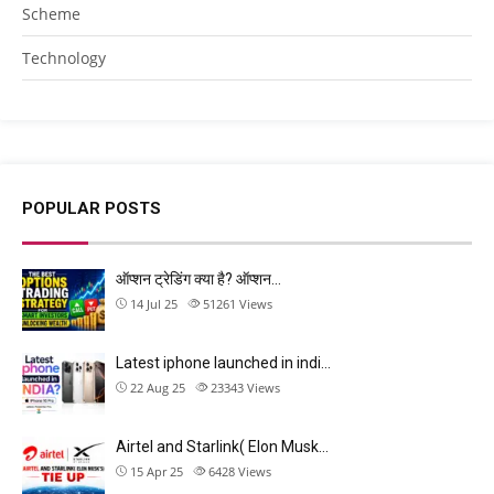
Scheme
Technology
POPULAR POSTS
ऑप्शन ट्रेडिंग क्या है? ऑप्शन…
14 Jul 25
51261
Views
Latest iphone launched in indi…
22 Aug 25
23343
Views
Airtel and Starlink( Elon Musk…
15 Apr 25
6428
Views