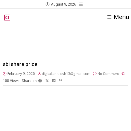
August 9, 2026
Menu
sbi share price
February 9, 2026
digital.akhilesh13@gmail.com
No Comment
100
Views
Share on