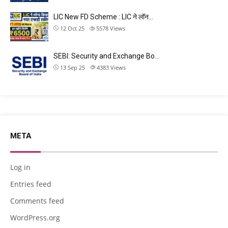
LIC New FD Scheme : LIC ने लॉन…
12 Oct 25
5578
Views
SEBI: Security and Exchange Bo…
13 Sep 25
4383
Views
META
Log in
Entries feed
Comments feed
WordPress.org