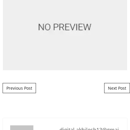
Post navigation
Previous Post
Next Post
digital.akhilesh13@gmai