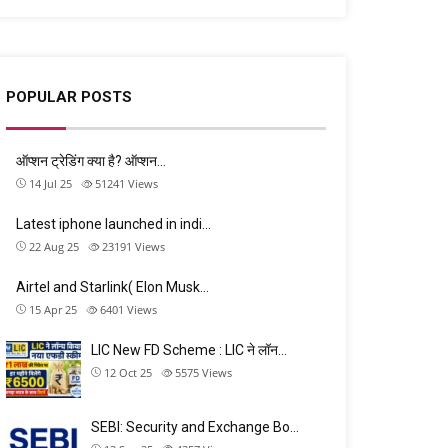
POPULAR POSTS
ऑप्शन ट्रेडिंग क्या है? ऑप्शन…
14 Jul 25
51241
Views
Latest iphone launched in indi…
22 Aug 25
23191
Views
Airtel and Starlink( Elon Musk…
15 Apr 25
6401
Views
LIC New FD Scheme : LIC ने लॉन…
12 Oct 25
5575
Views
SEBI: Security and Exchange Bo…