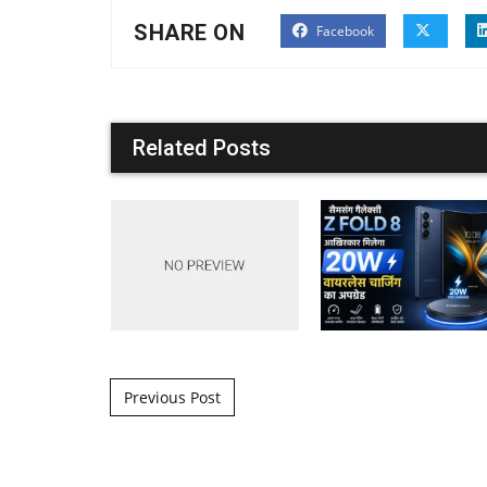
SHARE ON
Facebook
Related Posts
Post navigation
Previous Post