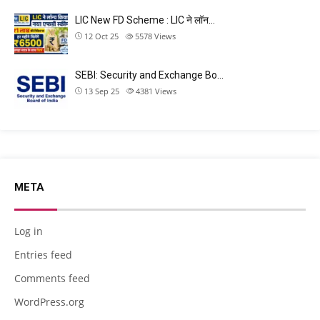
LIC New FD Scheme : LIC ने लॉन…
12 Oct 25
5578
Views
SEBI: Security and Exchange Bo…
13 Sep 25
4381
Views
META
Log in
Entries feed
Comments feed
WordPress.org