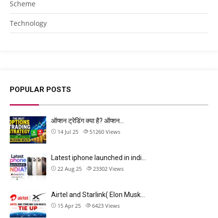
Scheme
Technology
POPULAR POSTS
ऑप्शन ट्रेडिंग क्या है? ऑप्शन…
14 Jul 25
51260
Views
Latest iphone launched in indi…
22 Aug 25
23302
Views
Airtel and Starlink( Elon Musk…
15 Apr 25
6423
Views