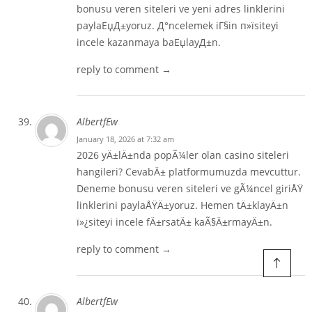
bonusu veren siteleri ve yeni adres linklerini
paylaЕџД±yoruz. Д°ncelemek iГ§in п»ї
siteyi
incele
kazanmaya baЕџlayД±n.
reply to comment →
AlbertfEw
January 18, 2026 at 7:32 am
2026 yÄ±lÄ±nda popÃ¼ler olan casino siteleri
hangileri? CevabÄ± platformumuzda mevcuttur.
Deneme bonusu veren siteleri ve gÃ¼ncel giriÅŸ
linklerini paylaÅŸÄ±yoruz. Hemen tÄ±klayÄ±n
ï»¿
siteyi incele
fÄ±rsatÄ± kaÃ§Ä±rmayÄ±n.
reply to comment →
AlbertfEw