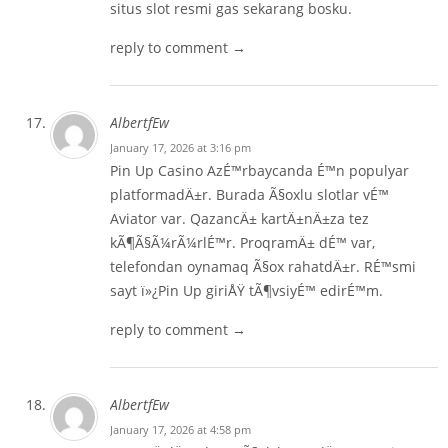
situs slot resmi gas sekarang bosku.
reply to comment →
AlbertfEw
January 17, 2026 at 3:16 pm
Pin Up Casino AzÉ™rbaycanda É™n populyar
platformadÄ±r. Burada Ã§oxlu slotlar vÉ™
Aviator var. QazancÄ± kartÄ±nÄ±za tez
kÃ¶Ã§Ã¼rÃ¼rlÉ™r. ProqramÄ± dÉ™ var,
telefondan oynamaq Ã§ox rahatdÄ±r. RÉ™smi
sayt ï»¿
Pin Up giriÅŸ
tÃ¶vsiyÉ™ edirÉ™m.
reply to comment →
AlbertfEw
January 17, 2026 at 4:58 pm