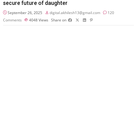
secure future of daughter
September 26, 2025
digital.akhilesh13@gmail.com
120
Comments
4048
Views
Share on