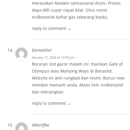
merasakan Maxwin sensasional disini. Proses
depo WD super cepat kilat. Situs resmi
п»ї
Bonaslot daftar
gas sekarang bosku.
reply to comment →
Earnesthor
January 17, 2026 at 12:55 pm
Bocoran slot gacor malam ini: mainkan Gate of
Olympus atau Mahjong Ways di Bonaslot.
Website ini anti rungkad dan resmi. Bonus new
member menanti anda. Akses link: п»ї
Bonaslot
dan menangkan.
reply to comment →
AlbertfEw