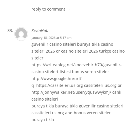
reply to comment →
KevinHab
January 18, 2026 at 5:17 am
güvenilir casino siteleri
buraya tıkla
casino
siteleri 2026
or casino siteleri 2026
türkçe casino
siteleri
https://writeablog.net/sneezebirth70/guvenilir-
casino-siteleri-listesi
bonus veren siteler
http://www.google.hn/url?
q=https://cassiteleri.us.org
cassiteleri.us.org or
http://jonnywalker.net/user/yquswwykmj/
canlı
casino siteleri
buraya tıkla
buraya tıkla
güvenilir casino siteleri
cassiteleri.us.org and
bonus veren siteler
buraya tıkla