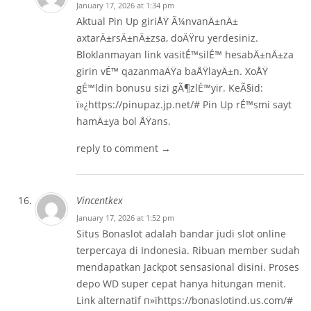
January 17, 2026 at 1:34 pm
Aktual Pin Up giriÅŸ Ã¼nvanÄ±nÄ±
axtarÄ±rsÄ±nÄ±zsa, doÄŸru yerdesiniz.
Bloklanmayan link vasitÉ™silÉ™ hesabÄ±nÄ±za
girin vÉ™ qazanmaÄŸa baÅŸlayÄ±n. XoÅŸ
gÉ™ldin bonusu sizi gÃ¶zlÉ™yir. KeÃ§id:
ï»¿https://pinupaz.jp.net/# Pin Up rÉ™smi sayt
hamÄ±ya bol ÅŸans.
reply to comment →
Vincentkex
January 17, 2026 at 1:52 pm
Situs Bonaslot adalah bandar judi slot online
terpercaya di Indonesia. Ribuan member sudah
mendapatkan Jackpot sensasional disini. Proses
depo WD super cepat hanya hitungan menit.
Link alternatif п»їhttps://bonaslotind.us.com/#