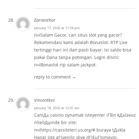
Earnesthor
January 17, 2026 at 11:54 pm
п»їSalam Gacor, cari situs slot yang gacor?
Rekomendasi kami adalah Bonaslot. RTP Live
tertinggi hari ini dan pasti bayar. Isi saldo bisa
pakai Dana tanpa potongan. Login disini:
п»ї
Bonaslot rtp
salam jackpot.
reply to comment →
Vincentkex
January 18, 2026 at 12:41 am
CanlД± casino oynamak isteyenler iГ§in kД±lavuz
niteliДџinde bir site:
п»їhttps://cassiteleri.us.org/# buraya tД±kla
Hangi site gГјvenilir diye dГјЕџГјnmeyin.