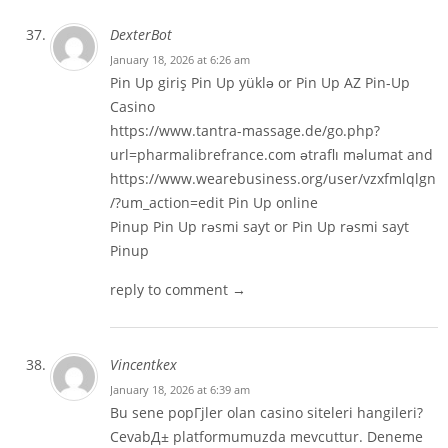
DexterBot
January 18, 2026 at 6:26 am
Pin Up giriş
Pin Up yüklə
or Pin Up AZ
Pin-Up
Casino
https://www.tantra-massage.de/go.php?
url=pharmalibrefrance.com
ətraflı məlumat and
https://www.wearebusiness.org/user/vzxfmlqlgn
/?um_action=edit
Pin Up online
Pinup
Pin Up rəsmi sayt or
Pin Up rəsmi sayt
Pinup
reply to comment →
Vincentkex
January 18, 2026 at 6:39 am
Bu sene popГјler olan casino siteleri hangileri?
CevabД± platformumuzda mevcuttur. Deneme