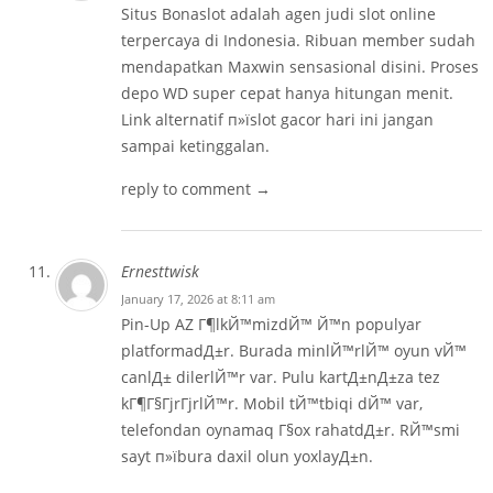
Situs Bonaslot adalah agen judi slot online
terpercaya di Indonesia. Ribuan member sudah
mendapatkan Maxwin sensasional disini. Proses
depo WD super cepat hanya hitungan menit.
Link alternatif п»ї
slot gacor hari ini
jangan
sampai ketinggalan.
reply to comment →
Ernesttwisk
January 17, 2026 at 8:11 am
Pin-Up AZ Г¶lkЙ™mizdЙ™ Й™n populyar
platformadД±r. Burada minlЙ™rlЙ™ oyun vЙ™
canlД± dilerlЙ™r var. Pulu kartД±nД±za tez
kГ¶Г§ГјrГјrlЙ™r. Mobil tЙ™tbiqi dЙ™ var,
telefondan oynamaq Г§ox rahatdД±r. RЙ™smi
sayt п»ї
bura daxil olun
yoxlayД±n.