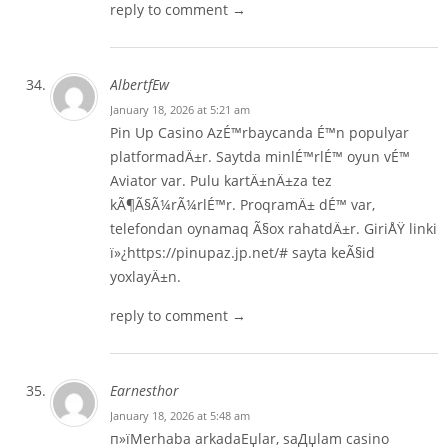
reply to comment →
AlbertfEw
January 18, 2026 at 5:21 am
Pin Up Casino AzÉ™rbaycanda É™n populyar
platformadÄ±r. Saytda minlÉ™rlÉ™ oyun vÉ™
Aviator var. Pulu kartÄ±nÄ±za tez
kÃ¶Ã§Ã¼rÃ¼rlÉ™r. ProqramÄ± dÉ™ var,
telefondan oynamaq Ã§ox rahatdÄ±r. GiriÅŸ linki
ï»¿https://pinupaz.jp.net/# sayta keÃ§id
yoxlayÄ±n.
reply to comment →
Earnesthor
January 18, 2026 at 5:48 am
п»їMerhaba arkadaЕџlar, saДџlam casino