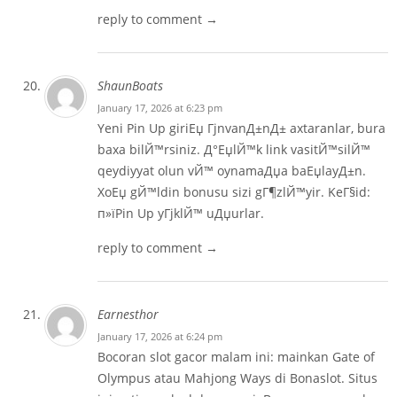
reply to comment →
ShaunBoats
January 17, 2026 at 6:23 pm
Yeni Pin Up giriЕџ ГјnvanД±nД± axtaranlar, bura
baxa bilЙ™rsiniz. Д°ЕџlЙ™k link vasitЙ™silЙ™
qeydiyyat olun vЙ™ oynamaДџa baЕџlayД±n.
XoЕџ gЙ™ldin bonusu sizi gГ¶zlЙ™yir. KeГ§id:
п»ї
Pin Up yГјklЙ™
uДџurlar.
reply to comment →
Earnesthor
January 17, 2026 at 6:24 pm
Bocoran slot gacor malam ini: mainkan Gate of
Olympus atau Mahjong Ways di Bonaslot. Situs