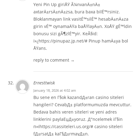
Yeni Pin Up giriÅŸ Ã¼nvanÄ±nÄ±
axtarÄ±rsÄ±nÄ±zsa, bura baxa bilÉ™rsiniz.
Bloklanmayan link vasitÉ™silÉ™ hesabÄ±nÄ±za
girin vÉ™ oynamaÄŸa baÅŸlayÄ±n. XoÅŸ gÉ™ldin
bonusu sizi gÃ¶zlÉ™yir. KeÃ§id:
ï»¿https://pinupaz.jp.net/# Pinup hamÄ±ya bol
ÅŸans.
reply to comment →
Ernesttwisk
January 18, 2026 at 4:02 am
Bu sene en Г§ok kazandД±ran casino siteleri
hangileri? CevabД± platformumuzda mevcuttur.
Bedava bahis veren siteleri ve yeni adres
linklerini paylaЕџД±yoruz. Д°ncelemek iГ§in
п»їhttps://cassiteleri.us.org/# casino siteleri
fД±rsatД± kaГ§Д±rmayД±n.