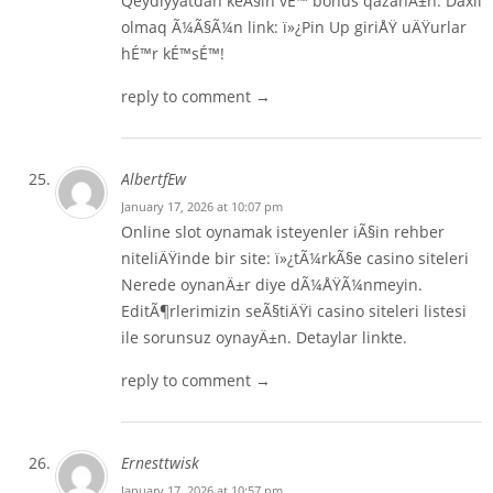
Qeydiyyatdan keÃ§in vÉ™ bonus qazanÄ±n. Daxil
olmaq Ã¼Ã§Ã¼n link: ï»¿
Pin Up giriÅŸ
uÄŸurlar
hÉ™r kÉ™sÉ™!
reply to comment →
AlbertfEw
January 17, 2026 at 10:07 pm
Online slot oynamak isteyenler iÃ§in rehber
niteliÄŸinde bir site: ï»¿
tÃ¼rkÃ§e casino siteleri
Nerede oynanÄ±r diye dÃ¼ÅŸÃ¼nmeyin.
EditÃ¶rlerimizin seÃ§tiÄŸi casino siteleri listesi
ile sorunsuz oynayÄ±n. Detaylar linkte.
reply to comment →
Ernesttwisk
January 17, 2026 at 10:57 pm