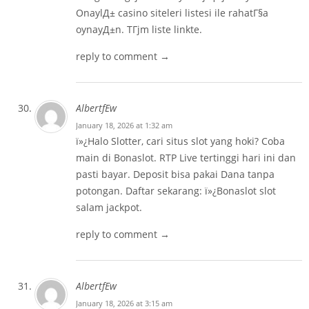
OnaylД± casino siteleri listesi ile rahatГ§a
oynayД±n. TГјm liste linkte.
reply to comment →
AlbertfEw
January 18, 2026 at 1:32 am
ï»¿Halo Slotter, cari situs slot yang hoki? Coba
main di Bonaslot. RTP Live tertinggi hari ini dan
pasti bayar. Deposit bisa pakai Dana tanpa
potongan. Daftar sekarang: ï»¿
Bonaslot slot
salam jackpot.
reply to comment →
AlbertfEw
January 18, 2026 at 3:15 am