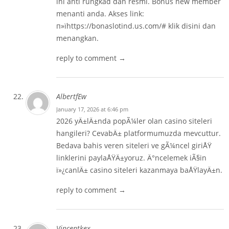
ini anti rungkad dan resmi. Bonus new member
menanti anda. Akses link:
п»їhttps://bonaslotind.us.com/# klik disini dan
menangkan.
reply to comment →
AlbertfEw
January 17, 2026 at 6:46 pm
2026 yÄ±lÄ±nda popÃ¼ler olan casino siteleri
hangileri? CevabÄ± platformumuzda mevcuttur.
Bedava bahis veren siteleri ve gÃ¼ncel giriÅŸ
linklerini paylaÅŸÄ±yoruz. Ä°ncelemek iÃ§in
ï»¿
canlÄ± casino siteleri
kazanmaya baÅŸlayÄ±n.
reply to comment →
Vincentkex