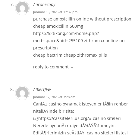
Aaronecopy
January 15, 2026 at 12:37 pm
purchase amoxicillin online without prescription
cheap amoxicillin 500mg
https://52tikong.com/home.php?
mod=space&uid=255109
zithromax online no
prescription
cheap bactrim
cheap zithromax pills
reply to comment →
AlbertfEw
January 17, 2026 at 7:28 am
CanlÄ± casino oynamak isteyenler iÃ§in rehber
niteliÄŸinde bir site:
ï»¿https://cassiteleri.us.org/# casino siteleri
Nerede oynanÄ±r diye dÃ¼ÅŸÃ¼nmeyin.
EditÃ¶rlerimizin seÃ§tiÄŸi casino siteleri listesi