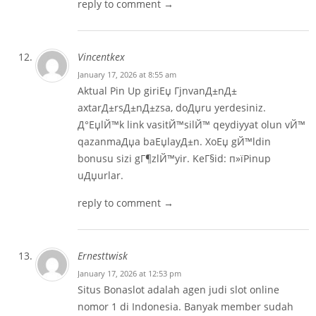
reply to comment →
Vincentkex
January 17, 2026 at 8:55 am
Aktual Pin Up giriЕџ ГјnvanД±nД±
axtarД±rsД±nД±zsa, doДџru yerdesiniz.
Д°ЕџlЙ™k link vasitЙ™silЙ™ qeydiyyat olun vЙ™
qazanmaДџa baЕџlayД±n. XoЕџ gЙ™ldin
bonusu sizi gГ¶zlЙ™yir. KeГ§id: п»ї
Pinup
uДџurlar.
reply to comment →
Ernesttwisk
January 17, 2026 at 12:53 pm
Situs Bonaslot adalah agen judi slot online
nomor 1 di Indonesia. Banyak member sudah