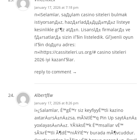
January 17, 2026 at 7:18 pm
п»їSelamlar, saДџlam casino siteleri bulmak
istiyorsanД±z, hazД±rladД±ДџД±mД±z listeye
kesinlikle gГ¶z atД±n. LisanslД± firmalarД± ve
fД±rsatlarД± sizin iГ§in listeledik. GГјvenli oyun
iГ§in doДџru adres:
п»їhttps://cassiteleri.us.org/# casino siteleri
2026 iyi kazanГ§lar.
reply to comment →
AlbertfEw
January 17, 2026 at 8:26 pm
ï»¿Salamlar, É™gÉ™r siz keyfiyyÉ™tli kazino
axtarÄ±rsÄ±nÄ±zsa, mÃ¼tlÉ™q Pin Up saytÄ±nÄ±
yoxlayasÄ±nÄ±z. YÃ¼ksÉ™k É™msallar vÉ™
sÃ¼rÉ™tli Ã¶dÉ™niÅŸlÉ™r burada mÃ¶vcuddur.