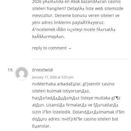
2026 yÄ±lÄ±nda en Ã§ok kazandÄ±ran casino
siteleri hangileri? DetaylÄ± liste web sitemizde
mevcuttur. Deneme bonusu veren siteleri ve
yeni adres linklerini paylaÅŸÄ±yoruz.
Ä°ncelemek iÃ§in ï»¿
siteyi incele
fÄ±rsatÄ±
kaÃ§Ä±rmayÄ±n.
reply to comment →
Ernesttwisk
January 17, 2026 at 5:53 pm
п»їMerhaba arkadaЕџlar, gГјvenilir casino
siteleri bulmak istiyorsanД±z,
hazД±rladД±ДџД±mД±z listeye mutlaka gГ¶z
atД±n. LisanslД± firmalarД± ve fД±rsatlarД±
sizin iГ§in listeledik. DolandД±rД±lmamak iГ§in
doДџru adres: п»ї
tГјrkГ§e casino siteleri
bol
Еџanslar.