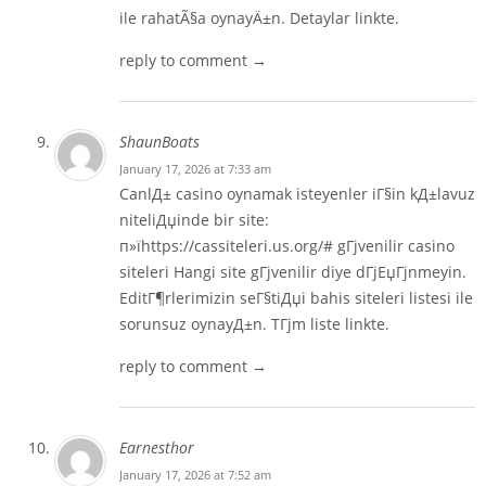
ile rahatÃ§a oynayÄ±n. Detaylar linkte.
reply to comment →
ShaunBoats
January 17, 2026 at 7:33 am
CanlД± casino oynamak isteyenler iГ§in kД±lavuz
niteliДџinde bir site:
п»їhttps://cassiteleri.us.org/# gГјvenilir casino
siteleri Hangi site gГјvenilir diye dГјЕџГјnmeyin.
EditГ¶rlerimizin seГ§tiДџi bahis siteleri listesi ile
sorunsuz oynayД±n. TГјm liste linkte.
reply to comment →
Earnesthor
January 17, 2026 at 7:52 am