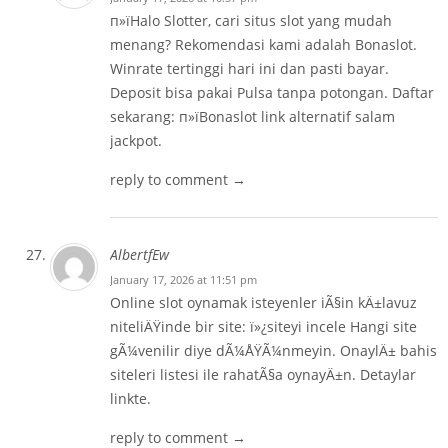
п»їHalo Slotter, cari situs slot yang mudah
menang? Rekomendasi kami adalah Bonaslot.
Winrate tertinggi hari ini dan pasti bayar.
Deposit bisa pakai Pulsa tanpa potongan. Daftar
sekarang: п»ї
Bonaslot link alternatif
salam
jackpot.
reply to comment →
AlbertfEw
January 17, 2026 at 11:51 pm
Online slot oynamak isteyenler iÃ§in kÄ±lavuz
niteliÄŸinde bir site: ï»¿
siteyi incele
Hangi site
gÃ¼venilir diye dÃ¼ÅŸÃ¼nmeyin. OnaylÄ± bahis
siteleri listesi ile rahatÃ§a oynayÄ±n. Detaylar
linkte.
reply to comment →