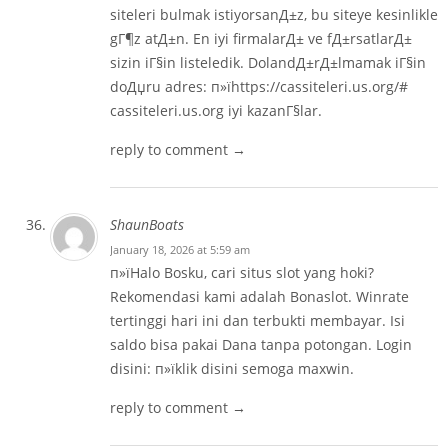
siteleri bulmak istiyorsanД±z, bu siteye kesinlikle
gГ¶z atД±n. En iyi firmalarД± ve fД±rsatlarД±
sizin iГ§in listeledik. DolandД±rД±lmamak iГ§in
doДџru adres: п»їhttps://cassiteleri.us.org/#
cassiteleri.us.org iyi kazanГ§lar.
reply to comment →
ShaunBoats
January 18, 2026 at 5:59 am
п»їHalo Bosku, cari situs slot yang hoki?
Rekomendasi kami adalah Bonaslot. Winrate
tertinggi hari ini dan terbukti membayar. Isi
saldo bisa pakai Dana tanpa potongan. Login
disini: п»ї
klik disini
semoga maxwin.
reply to comment →